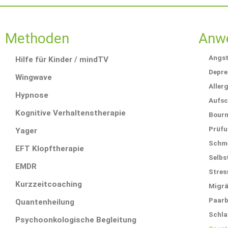
Methoden
Anw
Angst
Hilfe für Kinder / mindTV
Depre
Wingwave
Aller
Hypnose
Aufsc
Kognitive Verhaltenstherapie
Bour
Prüf
Yager
Schm
EFT Klopftherapie
Selbs
EMDR
Stres
Kurzzeitcoaching
Migr
Paarb
Quantenheilung
Schla
Psychoonkologische Begleitung