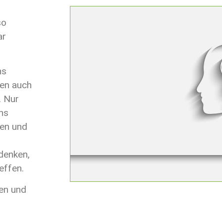
so
ar
ns
ten auch
. Nur
ns
gen und
 denken,
effen.
gen und