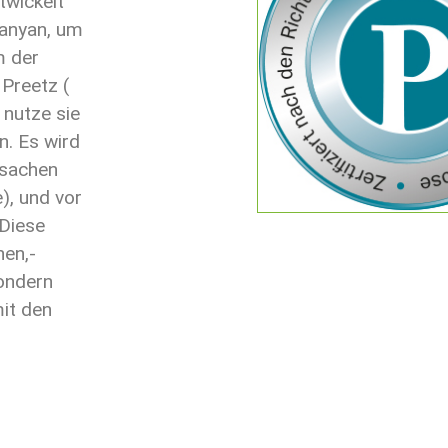
twickelt
Banyan, um
m der
Preetz (
 nutze sie
n. Es wird
rsachen
), und vor
 Diese
nen,-
ondern
mit den