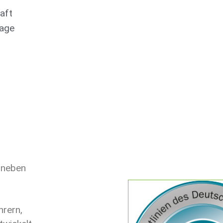
aft
lage
h neben
hrern,